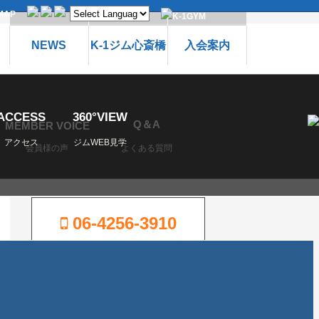
MAP
NEWS
K-1ジム心斎橋
入会案内
ACCESS
360°VIEW
Q＆A
MEMBER VOICE
アクセス
ジムWEB見学
会員様の声
よくある質問
06-4256-3910
営業時間
平日
12：00〜22：00
土曜