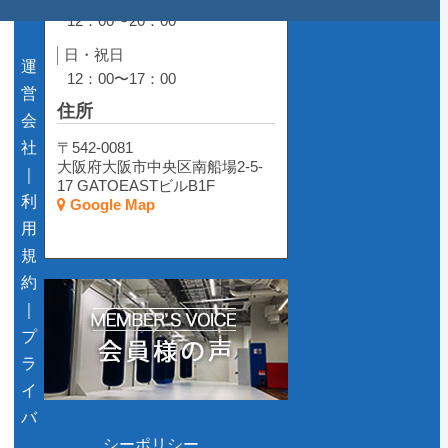
12：00〜20：00
日・祝日
運
12：00〜17：00
営
住所
会
社
〒542-0081
大阪府大阪市中央区南船場2-5-
｜
17 GATOEASTビルB1F
利
Google Map
用
規
約
｜
プ
ラ
イ
バ
シーポリシー