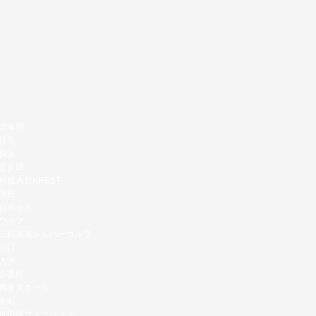
ム総本部
ム目黒
ム横浜
ム五反田
ム相模大野KREST
ム蒲田
ム自由ヶ丘
ムウルフ
ム三軒茶屋シルバーウルフ
ム川口
ム大宮
ム心斎橋
手鴨居スクール
ム光町
ム世田谷フェニックス