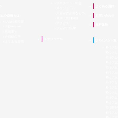
プログラム・料金
S
よくある質問
スケジュール
入会時に必要なもの
1ジム心斎橋とは
お問い合わせ
見学・無料体験
ジム代表挨拶
アクセス
無料体験
トレーナー
ジムWEB見学
所属選手
会員様の声
スケジュール
K-1ジム一覧
よくある質問
K-1ジ
K-1ジ
K-1ジ
K-1ジ
K-1ジ
K-1ジ
K-1ジ
K-1ジ
K-1ジ
K-1ジ
K-1ジ
K-1ジ
K-1空
K-1ジ
K-1ジ