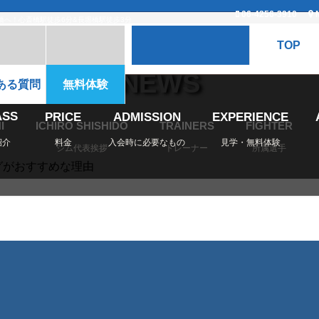
06-4256-3910
橋へ！心斎橋駅徒歩6分&長堀橋駅徒歩3分
TOP
NEWS
ある質問
無料体験
ASS
PRICE
ADMISSION
EXPERIENCE
I
ICHIRO SHISHIDO
TRAINERS
FIGHTER
紹介
料金
入会時に必要なもの
見学・無料体験
ジム代表挨拶
トレーナー
所属選手
グがおすすめな理由
がおすすめな理由