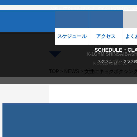
心斎橋エリアでキックボクシング・ダイエットならk-1ジム心斎
スケジュール
アクセス
よく
SCHEDULE・CL
K-1GYM SHINSAIBASH
スケジュール・クラス
K-1ジム心斎橋について
TOP
>
NEWS
> 女性にキックボクシン
NEWS
ニュース
女性にキックボクシング