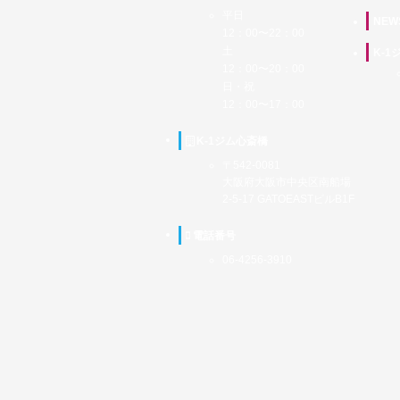
平日
NEW
12：00〜22：00
土
K-
12：00〜20：00
日・祝
12：00〜17：00
K-1ジム心斎橋
〒542-0081
大阪府大阪市中央区南船場
2-5-17 GATOEASTビルB1F
電話番号
06-4256-3910