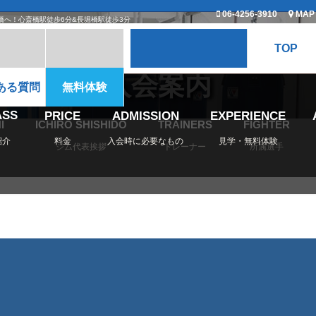
06-4256-3910
MAP
橋へ！心斎橋駅徒歩6分&長堀橋駅徒歩3分
TOP
入会案内
ある質問
無料体験
ASS
PRICE
ADMISSION
EXPERIENCE
I
ICHIRO SHISHIDO
TRAINERS
FIGHTER
紹介
料金
入会時に必要なもの
見学・無料体験
ジム代表挨拶
トレーナー
所属選手
クラス紹介