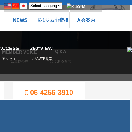
NEWS
K-1ジム心斎橋
入会案内
ACCESS
360°VIEW
Q＆A
MEMBER VOICE
アクセス
ジムWEB見学
会員様の声
よくある質問
06-4256-3910
営業時間
平日
12：00〜22：00
土曜