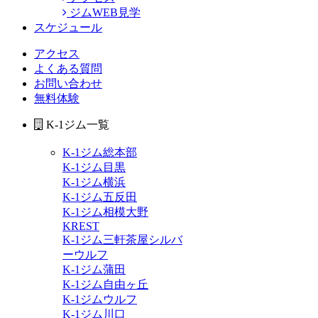
ジムWEB見学
スケジュール
アクセス
よくある質問
お問い合わせ
無料体験
K-1ジム一覧
K-1ジム総本部
K-1ジム目黒
K-1ジム横浜
K-1ジム五反田
K-1ジム相模大野
KREST
K-1ジム三軒茶屋シルバ
ーウルフ
K-1ジム蒲田
K-1ジム自由ヶ丘
K-1ジムウルフ
K-1ジム川口