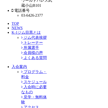
ワールドパレス武
蔵小山B101
電話番号
03-6426-2377
TOP
NEWS
K-1ジム目黒とは
ジム代表挨拶
トレーナー
所属選手
会員様の声
よくある質問
入会案内
プログラム・
料金
スケジュール
入会時に必要
なもの
見学・無料体
験
アクセス