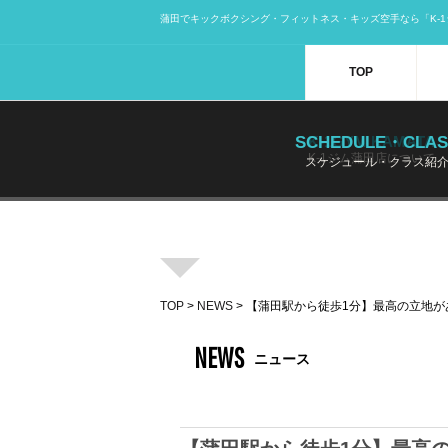
蒲田でキックボクシング・フィットネス・キッズ空手なら「K-1
TOP
SCHEDULE・CLAS
K-1GYM KAMATA
K-1ジム蒲田店について
スケジュール・クラス紹
TOP
>
NEWS
> 【蒲田駅から徒歩1分】最高の立地
NEWS
ニュース