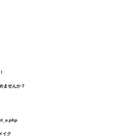
！
じめませんか？
ct_e.php
ィメイク