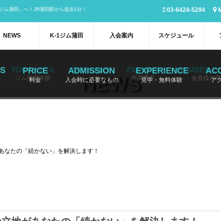
ジム蒲田」へ！JR蒲田駅から徒歩1分！
03-6424-5294
NEWS
K-1ジム蒲田
入会案内
スケジュール
S
TOKYU OTA
TRAINERS
FIGHTER
MEMBER VO
PRICE
ADMISSION
EXPERIENCE
AC
NEWS
ジム代表挨拶
トレーナー
所属選手
会員様の声
介
料金
入会時に必要なもの
見学・無料体験
ア
があなたの「続かない」を解決します！