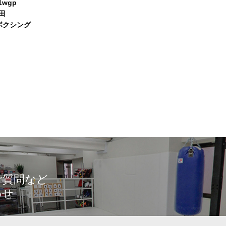
wgp
蒲田
クボクシング
ご質問など
わせ