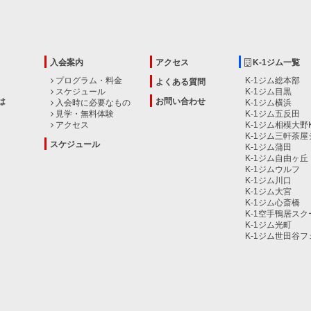
入会案内
アクセス
K-1ジム一覧
プログラム・料金
K-1ジム総本部
よくある質問
スケジュール
K-1ジム目黒
は
お問い合わせ
入会時に必要なもの
K-1ジム横浜
見学・無料体験
K-1ジム五反田
アクセス
K-1ジム相模大野K
K-1ジム三軒茶
スケジュール
K-1ジム蒲田
K-1ジム自由ヶ丘
K-1ジムウルフ
K-1ジム川口
K-1ジム大宮
K-1ジム心斎橋
K-1空手鴨居スク
K-1ジム光町
K-1ジム世田谷