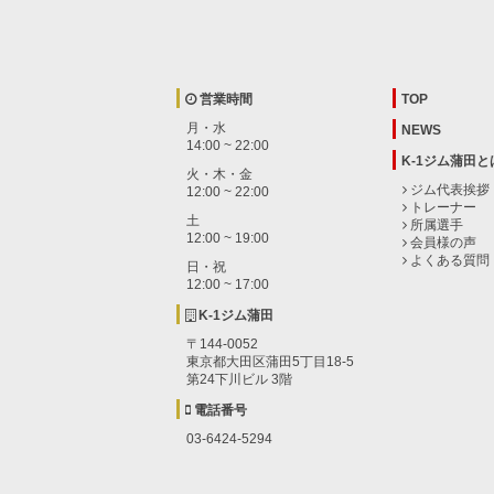
営業時間
TOP
月・水
NEWS
14:00 ~ 22:00
K-1ジム蒲田と
火・木・金
ジム代表挨拶
12:00 ~ 22:00
トレーナー
土
所属選手
12:00 ~ 19:00
会員様の声
よくある質問
日・祝
12:00 ~ 17:00
K-1ジム蒲田
〒144-0052
東京都大田区蒲田5丁目18-5
第24下川ビル 3階
電話番号
03-6424-5294