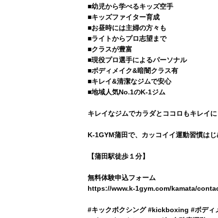
■幼児から学べるキッズ空手
■キッズファイター育成
■お昼時には主婦の方々も
■ライトからプロ志望まで
■クラスが豊富
■現役プロ選手によるパーソナル
■ボディメイク&暗闇クラス有
■キレイ&清潔なジムで安心
■地域人気No.1のK-1ジム
キレイなジムでカラダとココロもキレイに
K-1GYM蒲田で、カッコイイ運動習慣は
【蒲田駅徒歩１分】
無料体験申込フォーム
https://www.k-1gym.com/kamata/conta
#キックボクシング #kickboxing #ボデ