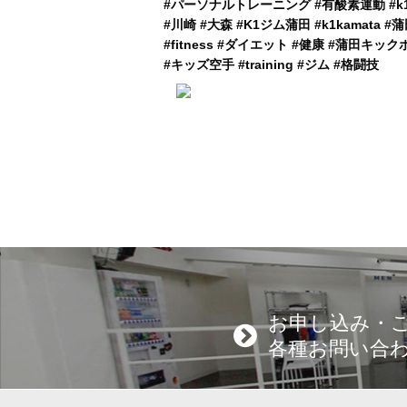
#パーソナルトレーニング #有酸素運動 #k1
#川崎 #大森 #K1ジム蒲田 #k1kamata #
#fitness #ダイエット #健康 #蒲田キッ
#キッズ空手 #training #ジム #格闘技
お申し込み・
各種お問い合