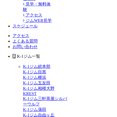
見学・無料体
験
アクセス
ジムWEB見学
スケジュール
アクセス
よくある質問
お問い合わせ
K-1ジム一覧
K-1ジム総本部
K-1ジム目黒
K-1ジム横浜
K-1ジム五反田
K-1ジム相模大野
KREST
K-1ジム三軒茶屋シルバ
ーウルフ
K-1ジム蒲田
K-1ジム自由ヶ丘