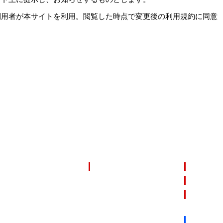
利用者が本サイトを利用。閲覧した時点で変更後の利用規約に同意
ご質問など
わせ
OP
入会案内
アクセス
プログラム・料金
EWS
よくある質
スケジュール
K-1ジム総本部とは
お問い合わ
入会時に必要なもの
見学・無料体験
ジム代表挨拶
アクセス
トレーナー
ジムWEB見学
K-1ジム一