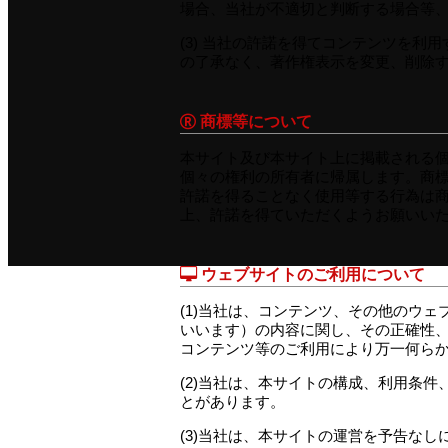
場合、当社が不適切と判断する場合等
(3) 当社の許諾を得てコンテンツを
の了承なく、著作権表示を変更、削除
商標等について
本サイト及び本サイト上に掲載される
個々の権利の所有者に帰属します。商
許諾を得ることなく使用等する行為は
上、許諾を得ていただくようお願いい
ウェブサイトのご利用について
(1)当社は、コンテンツ、その他のウ
いいます）の内容に関し、その正確性
コンテンツ等のご利用により万一何ら
(2)当社は、本サイトの構成、利用条件
とがあります。
(3)当社は、本サイトの運営を予告な