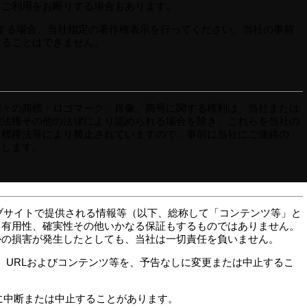
、ご利用をお断りする場合もあります。
利用する場合、当社指定の著作権表示を行ってください。当社の事前
することはできません。
個々の商標・ロゴマーク、肖像、商号に関する権利は、当社または
標法権その他の法律により認められる場合を除き、これらを当社の
商標権法等により禁止されていますので、事前に当社にご連絡の
たします。
ェブサイトで提供される情報等（以下、総称して「コンテンツ等」と
、有用性、確実性その他いかなる保証もするものではありません。
かの損害が発生したとしても、当社は一切責任を負いません。
、 URLおよびコンテンツ等を、予告なしに変更または中止するこ
しに中断または中止することがあります。