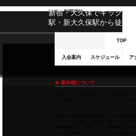
新宿・大久保でキックボク
TOP
> 利用規約
駅・新大久保駅から徒歩5
利用規約
TOP
K-1GYM SOUHONBU
S
PROGRAM・PRICE
この利用規約は株式会社虎の穴コーポ
入会案内
スケジュール
ア
K-1ジム総本部店について
プログラム・料金
ビス（以下、「本サービス」）の利用
ビスをご利用いただきます。
著作権について
(1) 本サイト及び本サイト上に掲載
下、総称して「コンテンツ」といいま
します。
(2) 個人的な利用を目的として印字
ンテンツを当社、原著作者またはその
お客様のウェブサイトへの転載等する
の上、許諾を得ていただくようお願い