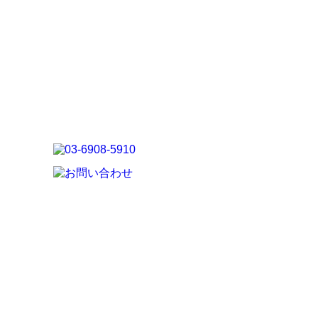
問
せ
覧