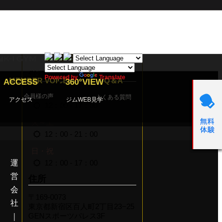
ジム総本部」へ！大久保
03-6908-5910
営業時間
Powered by
Translate
MEMBER VOICE
Q＆A
ACCESS
360°VIEW
月
会員様の声
よくある質問
アクセス
ジムWEB見学
12：00 - 17：00
火～土
12：00 - 21：00
日・祝
運
12：00 - 17：00
営
住所
会
〒169-0073
社
東京都新宿区百人町2丁目23−25
GENスポーツパレス3F
｜