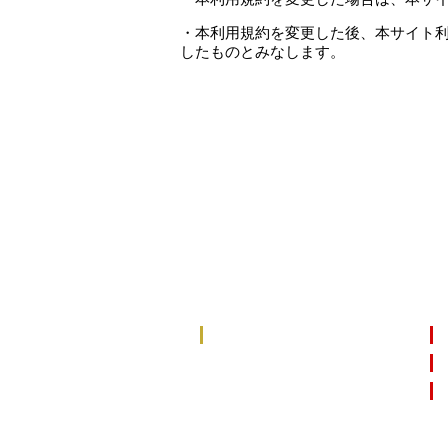
・本利用規約を変更した後、本サイト
したものとみなします。
お申し込み・
各種お問い合
営業時間
T
月
N
12：00 ~ 17：00
火～土
12：00 - 21：30
日・祝