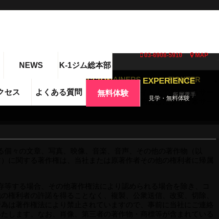
シング・空手・フィットネスなら「K-1
分！
03-6908-5910
MAP
NEWS
K-1ジム総本部
RYUJI KAJIWARA
TRAINERS
FIGHTER
CHEDULE
ADMISSION
EXPERIENCE
レーション（以下、「当社」）が、ウェブサイト上で提供するサー
クセス
よくある質問
無料体験
ジム代表挨拶
トレーナー
所属選手
スケジュール
入会時に必要なもの
見学・無料体験
条件を定めるものです。ご利用の際には本規約にしたがって本サー
される個々の文章、写真、映像、音楽、音声、その他の著作物（以
す）に関する著作権は、当社または原著作者その他の権利者に帰属
や保存等する場合、その他著作権法により認められる場合を除き、コ
他の権利者の許諾を得ることなく、複製、公衆送信、改変、切除、
行為は著作権法により禁止されていますので、事前に当社にご連絡
いたします。なお、肖像、第三者の著作物・商標等が含まれている