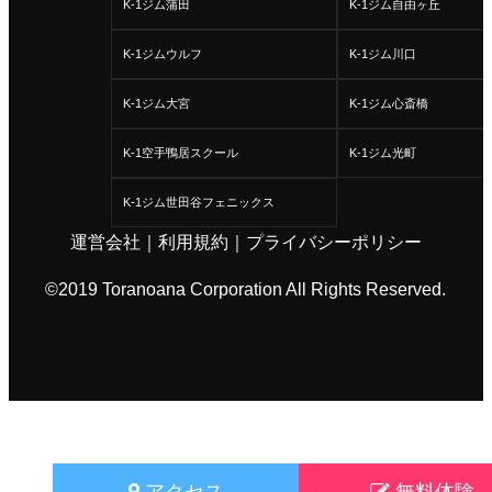
K-1ジム蒲田
K-1ジム自由ヶ丘
K-1ジムウルフ
K-1ジム川口
K-1ジム大宮
K-1ジム心斎橋
K-1空手鴨居スクール
K-1ジム光町
K-1ジム世田谷フェニックス
運営会社
｜
利用規約
｜
プライバシーポリシー
©2019 Toranoana Corporation All Rights Reserved.
アクセス
無料体験