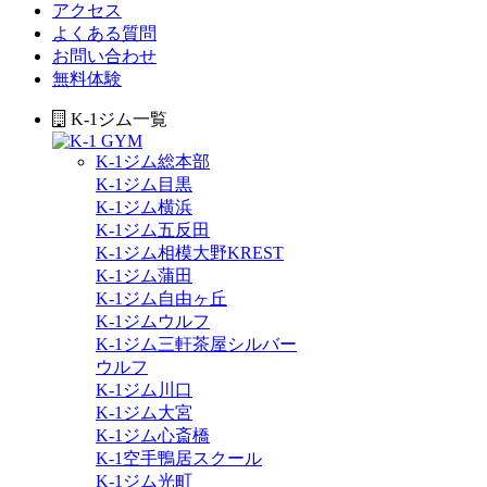
アクセス
よくある質問
お問い合わせ
無料体験
K-1ジム一覧
K-1ジム総本部
K-1ジム目黒
K-1ジム横浜
K-1ジム五反田
K-1ジム相模大野KREST
K-1ジム蒲田
K-1ジム自由ヶ丘
K-1ジムウルフ
K-1ジム三軒茶屋シルバー
ウルフ
K-1ジム川口
K-1ジム大宮
K-1ジム心斎橋
K-1空手鴨居スクール
K-1ジム光町