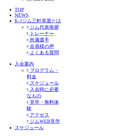
TOP
NEWS
K-1ジム三軒茶屋とは
ジム代表挨拶
トレーナー
所属選手
会員様の声
よくある質問
入会案内
プログラム・
料金
スケジュール
入会時に必要
なもの
見学・無料体
験
アクセス
ジムWEB見学
スケジュール