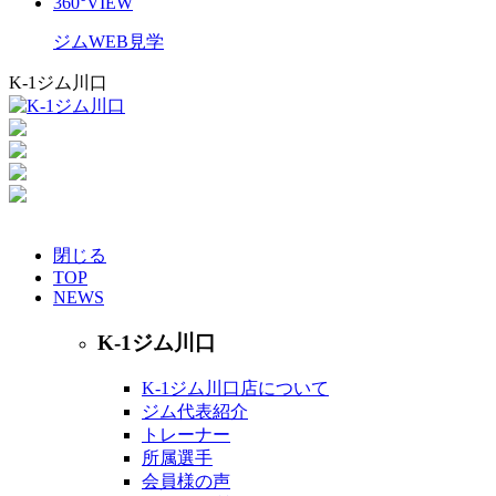
360°VIEW
ジムWEB見学
K-1ジム川口
048-299-3028
MAP
閉じる
TOP
NEWS
K-1ジム川口
K-1ジム川口店について
ジム代表紹介
トレーナー
所属選手
会員様の声