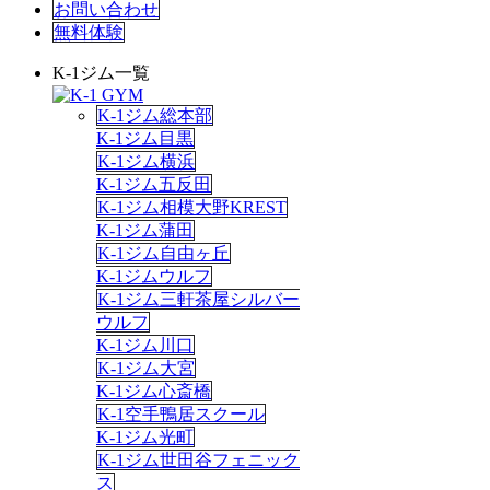
お問い合わせ
無料体験
K-1ジム一覧
K-1ジム総本部
K-1ジム目黒
K-1ジム横浜
K-1ジム五反田
K-1ジム相模大野KREST
K-1ジム蒲田
K-1ジム自由ヶ丘
K-1ジムウルフ
K-1ジム三軒茶屋シルバー
ウルフ
K-1ジム川口
K-1ジム大宮
K-1ジム心斎橋
K-1空手鴨居スクール
K-1ジム光町
K-1ジム世田谷フェニック
ス