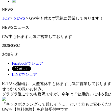
NEWS
TOP
>
NEWS
> GW中も休まず元気に営業しております！
NEWS
ニュース
GW中も休まず元気に営業しております！
2026/05/02
お知らせ
Facebookでシェア
LINEでシェア
K-1ジム蒲田は、大型連休中も休まず元気に営業しておりま
​せっかくの長いお休み。
ダラダラ過ごすのも贅沢ですが、今年は「健康的」に体を動
​「キックボクシングって難しそう…」という方もご安心くだ
GWも【無料体験】を絶賛受付中です！