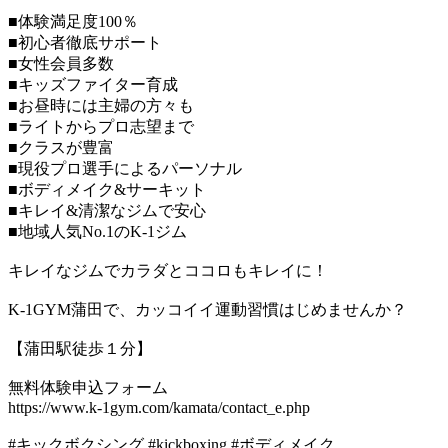
■体験満足度100％
■初心者徹底サポート
■女性会員多数
■キッズファイター育成
■お昼時には主婦の方々も
■ライトからプロ志望まで
■クラスが豊富
■現役プロ選手によるパーソナル
■ボディメイク&サーキット
■キレイ&清潔なジムで安心
■地域人気No.1のK-1ジム
キレイなジムでカラダとココロもキレイに！
K-1GYM蒲田で、カッコイイ運動習慣はじめませんか？
【蒲田駅徒歩１分】
無料体験申込フォーム
https://www.k-1gym.com/kamata/contact_e.php
#キックボクシング #kickboxing #ボディメイク