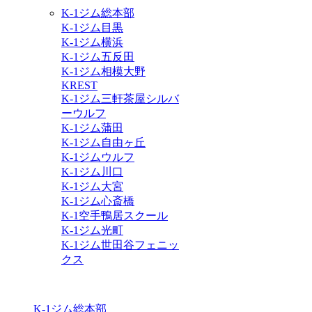
K-1ジム総本部
K-1ジム目黒
K-1ジム横浜
K-1ジム五反田
K-1ジム相模大野
KREST
K-1ジム三軒茶屋シルバ
ーウルフ
K-1ジム蒲田
K-1ジム自由ヶ丘
K-1ジムウルフ
K-1ジム川口
K-1ジム大宮
K-1ジム心斎橋
K-1空手鴨居スクール
K-1ジム光町
K-1ジム世田谷フェニッ
クス
K-1ジム総本部